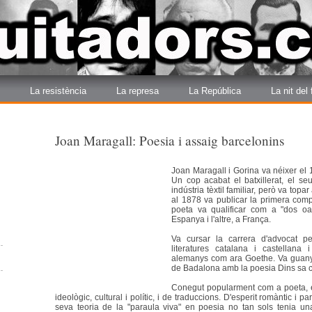
La resistència
La represa
La República
La nit del
Joan Maragall: Poesia i assaig barcelonins
Joan Maragall i Gorina va néixer el
Un cop acabat el batxillerat, el se
indústria tèxtil familiar, però va top
al 1878 va publicar la primera comp
poeta va qualificar com a "dos oa
Espanya i l'altre, a França.
Va cursar la carrera d'advocat p
literatures catalana i castellana
alemanys com ara Goethe. Va guanyar
de Badalona amb la poesia Dins sa 
Conegut popularment com a poeta, é
ideològic, cultural i polític, i de traduccions. D'esperit romàntic i 
seva teoria de la "paraula viva" en poesia no tan sols tenia una