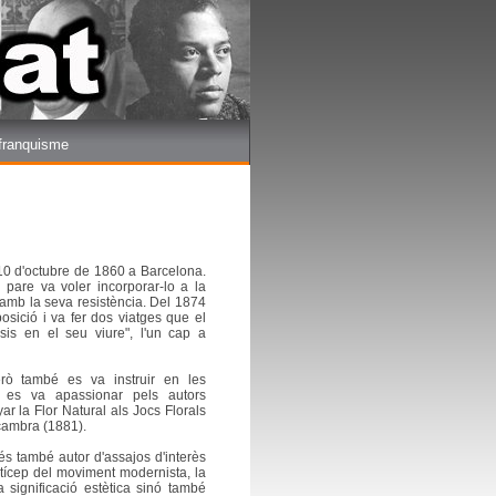
 franquisme
 10 d'octubre de 1860 a Barcelona.
u pare va voler incorporar-lo a la
ar amb la seva resistència. Del 1874
osició i va fer dos viatges que el
sis en el seu viure", l'un cap a
erò també es va instruir en les
 i es va apassionar pels autors
 la Flor Natural als Jocs Florals
cambra (1881).
s també autor d'assajos d'interès
partícep del moviment modernista, la
 significació estètica sinó també