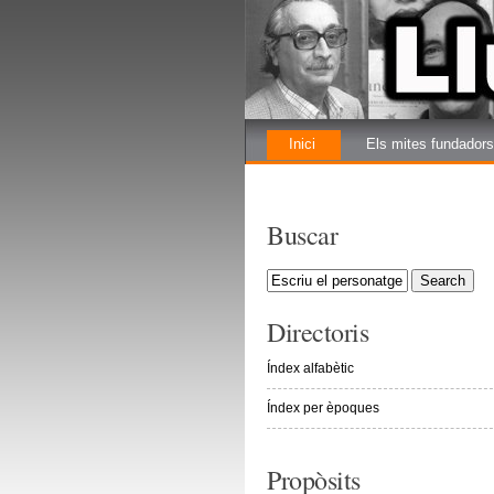
Inici
Els mites fundadors
La renovada lluita
Buscar
Directoris
Índex alfabètic
Índex per èpoques
Propòsits