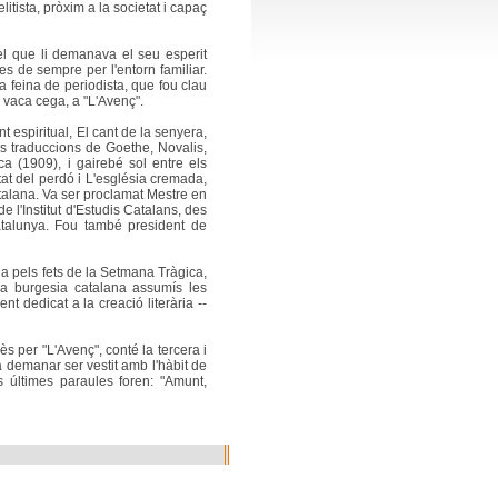
itista, pròxim a la societat i capaç
el que li demanava el seu esperit
es de sempre per l'entorn familiar.
a feina de periodista, que fou clau
 vaca cega, a "L'Avenç".
espiritual, El cant de la senyera,
 traduccions de Goethe, Novalis,
a (1909), i gairebé sol entre els
utat del perdó i L'església cremada,
atalana. Va ser proclamat Mestre en
 l'Institut d'Estudis Catalans, des
atalunya. Fou també president de
ada pels fets de la Setmana Tràgica,
 la burgesia catalana assumís les
nt dedicat a la creació literària --
s per "L'Avenç", conté la tercera i
 demanar ser vestit amb l'hàbit de
últimes paraules foren: "Amunt,