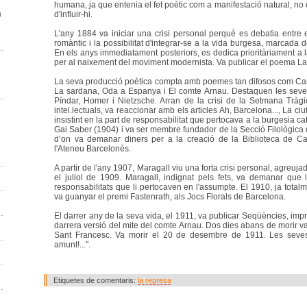
humana, ja que entenia el fet poètic com a manifestació natural, no el
a
d'influir-hi.
L'any 1884 va iniciar una crisi personal perquè es debatia entre 
romàntic i la possibilitat d'integrar-se a la vida burgesa, marcada d
En els anys immediatament posteriors, es dedica prioritàriament a l
per al naixement del moviment modernista. Va publicar el poema La
La seva producció poètica compta amb poemes tan difosos com Cant 
La sardana, Oda a Espanya i El comte Arnau. Destaquen les seves
Píndar, Homer i Nietzsche. Arran de la crisi de la Setmana Tràgic
intel.lectuals, va reaccionar amb els articles Ah, Barcelona..., La ci
insistint en la part de responsabilitat que pertocava a la burgesia c
Gai Saber (1904) i va ser membre fundador de la Secció Filològica de
d’on va demanar diners per a la creació de la Biblioteca de C
l'Ateneu Barcelonès.
A partir de l'any 1907, Maragall viu una forta crisi personal, agreuj
el juliol de 1909. Maragall, indignat pels fets, va demanar que
responsabilitats que li pertocaven en l'assumpte. El 1910, ja totalme
va guanyar el premi Fastenrath, als Jocs Florals de Barcelona.
El darrer any de la seva vida, el 1911, va publicar Seqüències, imprè
darrera versió del mite del comte Arnau. Dos dies abans de morir va
Sant Francesc. Va morir el 20 de desembre de 1911. Les seves 
amunt!...".
Etiquetes de comentaris:
la represa