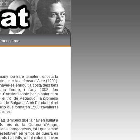
 franquisme
many fou frare templer i encetà la
tent per la defensa d'Acre (1291).
'haver-se enriquit a costa dels fons
onà l'ordre, i l'any 1302, fou
e Constantinoble per plantar cara
bre el títol de Megaduc i la promesa
sar de Bulgària. Amb l'ajuda del rei
dició que formaren 1500 cavallers i
mílies.
ts temibles que ja havien lluitat a
els reis de la Corona d'Aragó,
lans i aragonesos, tot i que també
presentaven en temps de guerra es
s i a civils, a qui extorsionaven