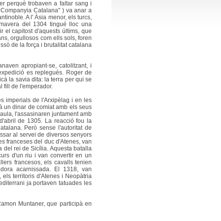
er perquè trobaven a faltar sang i
n Companyia Catalana" ) va anar a
tinoble. A l' Àsia menor, els turcs,
rimavera del 1304 tingué lloc una
ir el capitost d'aquests últims, que
ns, orgullosos com ells sols, foren
ò de la força i brutalitat catalana
naven apropiant-se, catolitzant, i
l'expedició es replegués. Roger de
cà la savia dita: la terra per qui se
 fill de l'emperador.
s imperials de l'Arxipèlag i en les
brà un dinar de comiat amb els seus
araula, l'assasinaren juntament amb
d'abril de 1305. La reacció fou la
alana. Però sense l'autoritat de
ssar al servei de diversos senyors
opes franceses del duc d'Atenes, van
a del rei de Sicília. Aquesta batalla
urs d'un riu i van convertir en un
ers francesos, els cavalls tenien
ntadora acarnissada. El 1318, van
 els territoris d'Atenes i Neopàtria
diterrani ja portaven tatuades les
Ramon Muntaner, que participà en