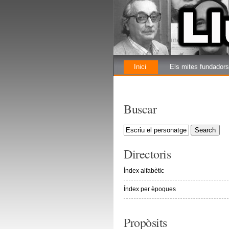
Inici
Els mites fundadors
La renovada lluita
Buscar
Directoris
Índex alfabètic
Índex per èpoques
Propòsits