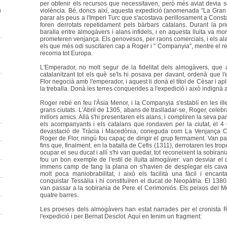
per obtenir els recursos que necessitaven, però més aviat devia s
a
violència. Bé, doncs així, aquesta expedició (anomenada "La Gra
parar als peus a l'Imperi Turc que s'acostava perillosament a Constan
foren derrotats repetidament pels bàrbars catalans. Durant la p
baralla entre almogàvers i alans infidels, i en aquesta lluita va mor
prometeren venjança. Els genovesos, per raons comercials, i els ala
els que més odi suscitaren cap a Roger i " Companyia", mentre el ress
recorria tot Europa.
L'Emperador, no molt segur de la fidelitat dels almogàvers, que a
catalanitzant tot els què se'ls hi posava per davant, ordenà que 
Flor negocià amb l'emperador, i aquest li donà el títol de Cèsar i apli
la treballa. Donà les terres conquerides a l'expedició i això indignà al
Roger rebé en feu l'Àsia Menor, i la Companyia s'establí en les ille
grans ciutats. L'Abril de 1305, abans de traslladar-se, Roger, cele
millors amics. Allà s'hi presentaren els alans, i compliren la seva p
els acompanyants i els catalans que rondaven per la ciutat, el 4 
devastació de Tràcia i Macedònia, coneguda com La Venjança Cat
Roger de Flor, ningú fou capaç de dirigir el grup fermament. Van pa
fins que, finalment, en la batalla de Cefis (1311), derrotaren les tr
ocupar el seu ducat i allí s'hi van quedar, tot reconeixent la sobirani
fou un bon exemple de l'estil de lluita almogàver: van desviar el c
immens camp de fang la plana on s'havien de desplegar els cavall
molt poca maniobrabilitat, i això els facilità una fàcil i enca
conquistar Tessàlia i hi constituïren el ducat de Neopàtria. El 1380,
van passar a la sobirania de Pere el Cerimoniós. Els peixos del Me
quatre barres.
Les proeses dels almogàvers han estat narrades per el cronista 
l'expedició i per Bernat Desclot. Aquí en tenim un fragment: