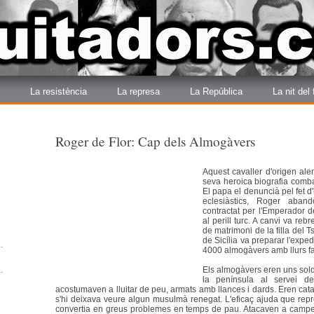
La resistència
La represa
La República
La nit del
Roger de Flor: Cap dels Almogàvers
Aquest cavaller d'origen ale
seva heroica biografia comba
El papa el denuncià pel fet d
eclesiàstics, Roger aband
contractat per l'Emperador d
al perill turc. A canvi va re
de matrimoni de la filla del T
de Sicília va preparar l'expe
4000 almogàvers amb llurs fa
Els almogàvers eren uns solda
la península al servei d
acostumaven a lluitar de peu, armats amb llances i dards. Eren cata
s'hi deixava veure algun musulmà renegat. L'eficaç ajuda que re
convertia en greus problemes en temps de pau. Atacaven a camperol